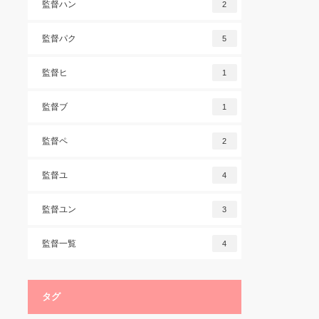
監督ハン
2
監督パク
5
監督ヒ
1
監督ブ
1
監督ペ
2
監督ユ
4
監督ユン
3
監督一覧
4
タグ