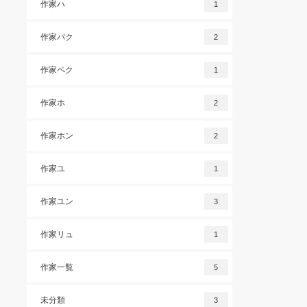
作家ハ
1
作家パク
2
作家ペク
1
作家ホ
2
作家ホン
2
作家ユ
1
作家ユン
3
作家リュ
1
作家一覧
5
未分類
3