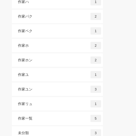
作家ハ
1
作家パク
2
作家ペク
1
作家ホ
2
作家ホン
2
作家ユ
1
作家ユン
3
作家リュ
1
作家一覧
5
未分類
3