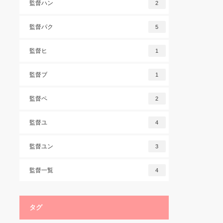
監督ハン
2
監督パク
5
監督ヒ
1
監督ブ
1
監督ペ
2
監督ユ
4
監督ユン
3
監督一覧
4
タグ