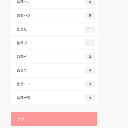
監督ハン
2
監督パク
5
監督ヒ
1
監督ブ
1
監督ペ
2
監督ユ
4
監督ユン
3
監督一覧
4
タグ