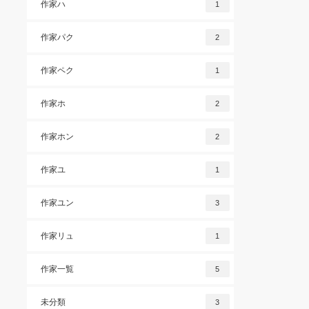
作家ハ
1
作家パク
2
作家ペク
1
作家ホ
2
作家ホン
2
作家ユ
1
作家ユン
3
作家リュ
1
作家一覧
5
未分類
3