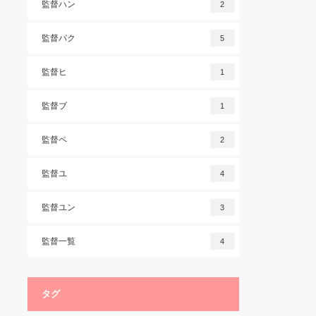
監督ハン
2
監督パク
5
監督ヒ
1
監督ブ
1
監督ペ
2
監督ユ
4
監督ユン
3
監督一覧
4
タグ