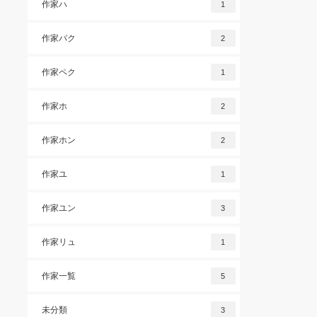
作家ハ
1
作家パク
2
作家ペク
1
作家ホ
2
作家ホン
2
作家ユ
1
作家ユン
3
作家リュ
1
作家一覧
5
未分類
3